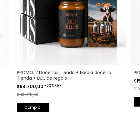
PROMO: 2 Docenas Tienda + Media docena
PR
Tienda + DDL de regalo!
$1
-
20
%
OFF
$94.700,00
$1
$118.375,00