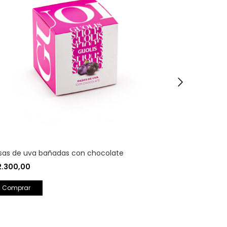
sas de uva bañadas con chocolate
Granos de c
2
2.300,00
$13.400,00