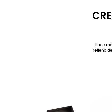
CRE
Hace más
relleno d