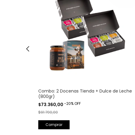
(x450gr)
Combo: 2 Docenas Tienda + Dulce de Leche
(800gr)
-
20
%
OFF
$73.360,00
$91.700,00