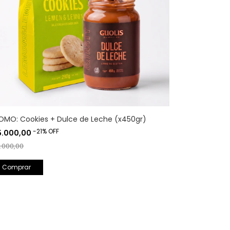
OMO: Cookies + Dulce de Leche (x450gr)
-
21
%
OFF
5.000,00
9.000,00
Comprar